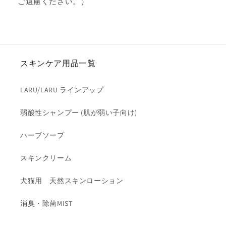
ご遠慮ください。）
スキンケア用品一覧
LARU/LARU ラインアップ
弱酸性シャンプー (肌が弱い子向け)
ハーブソープ
スキンクリーム
犬猫用 天然スキンローション
消臭・除菌MIST