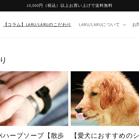
10,000円（税込）以上お買い上げで送料無料
【コラム】LARU/LARUのこだわり
LARU/LARUについて
お
わり
Kハーブソープ【散歩
【愛犬におすすめの