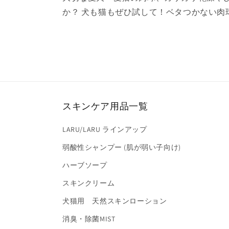
か？ 犬も猫もぜひ試して！ベタつかない肉
スキンケア用品一覧
LARU/LARU ラインアップ
弱酸性シャンプー (肌が弱い子向け)
ハーブソープ
スキンクリーム
犬猫用 天然スキンローション
消臭・除菌MIST