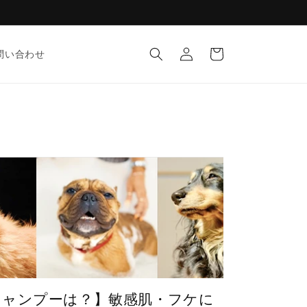
ロ
カ
グ
ー
問い合わせ
イ
ト
ン
シャンプーは？】敏感肌・フケに